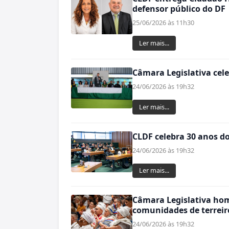
defensor público do DF
25/06/2026 às 11h30
Ler mais...
Câmara Legislativa cele
24/06/2026 às 19h32
Ler mais...
CLDF celebra 30 anos d
24/06/2026 às 19h32
Ler mais...
Câmara Legislativa ho
comunidades de terreir
24/06/2026 às 19h32