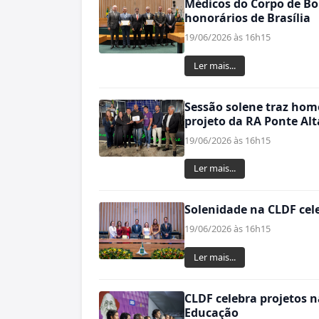
Médicos do Corpo de B
honorários de Brasília
19/06/2026 às 16h15
Ler mais...
Sessão solene traz ho
projeto da RA Ponte Alt
19/06/2026 às 16h15
Ler mais...
Solenidade na CLDF cele
19/06/2026 às 16h15
Ler mais...
CLDF celebra projetos n
Educação