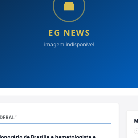
EDERAL"
M
onorário de Brasília a hematologista e