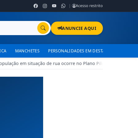
|
Acesso restrito
ANUNCIE AQUI
ICA
MANCHETES
PERSONALIDADES EM DESTAQUE
TJDFT
lação em situação de rua ocorre no Plano Piloto e em Ceilândia n