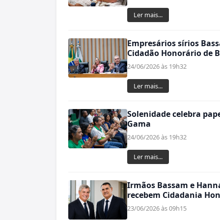
Ler mais...
Empresários sírios Ba
Cidadão Honorário de B
24/06/2026 às 19h32
Ler mais...
Solenidade celebra pape
Gama
24/06/2026 às 19h32
Ler mais...
Irmãos Bassam e Hanna
recebem Cidadania Hono
23/06/2026 às 09h15