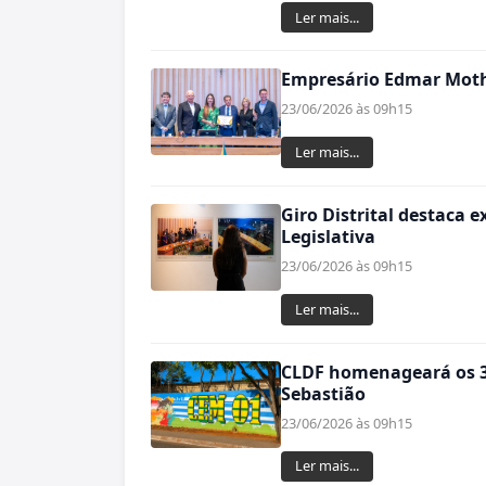
Ler mais...
Empresário Edmar Mothé
23/06/2026 às 09h15
Ler mais...
Giro Distrital destaca 
Legislativa
23/06/2026 às 09h15
Ler mais...
CLDF homenageará os 30
Sebastião
23/06/2026 às 09h15
Ler mais...