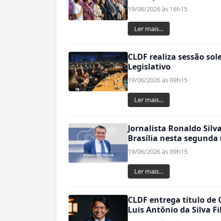
19/06/2026 às 16h15
Ler mais...
CLDF realiza sessão so
Legislativo
19/06/2026 às 09h15
Ler mais...
Jornalista Ronaldo Silv
Brasília nesta segunda 
19/06/2026 às 09h15
Ler mais...
CLDF entrega título de
Luis Antônio da Silva Fi