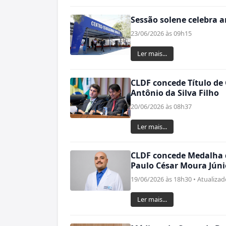
Sessão solene celebra 
23/06/2026 às 09h15
Ler mais...
CLDF concede Título de
Antônio da Silva Filho
20/06/2026 às 08h37
Ler mais...
CLDF concede Medalha d
Paulo César Moura Júni
19/06/2026 às 18h30 • Atualiza
Ler mais...