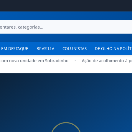
 EM DESTAQUE
BRASILIA
COLUNISTAS
DE OLHO NA POLÍT
om nova unidade em Sobradinho
•
Ação de acolhimento à popu