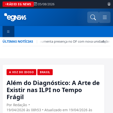
05/08/2026
RÁDIO EG NEWS
ÚLTIMAS NOTÍCIAS
Rede CADE aumenta presença no DF com nova unidade em 
|
•
Ação de
A VOZ DO IDOSO
BRASIL
Além do Diagnóstico: A Arte de
Existir nas ILPI no Tempo
Frágil
Por Redação
•
19/04/2026 às 08h53 • Atualizado em 19/04/2026 às