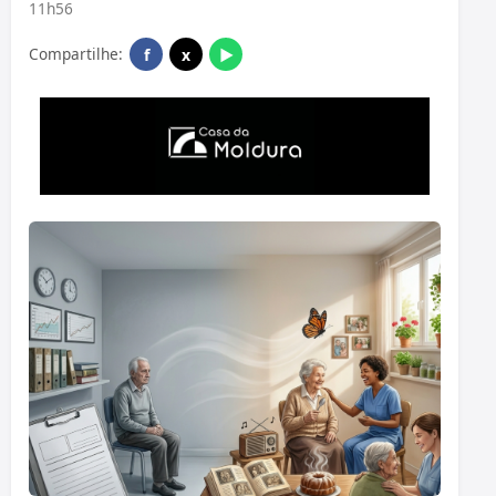
11h56
Compartilhe:
f
x
▶